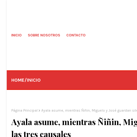
INICIO
SOBRE NOSOTROS
CONTACTO
HOME/INICIO
Página Principal
Ayala asume, mientras Ñiñin, Miguelo y José guardan sil
Ayala asume, mientras Ñiñin, Mig
las tres causales