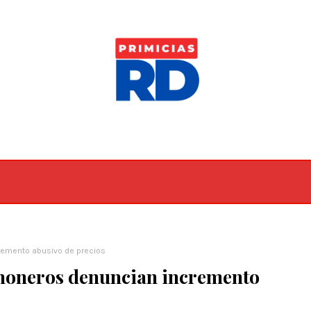
remento abusivo de precios
ahoneros denuncian incremento