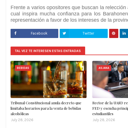
Frente a varios opositores que buscan la relección a
cual inspira mucha confianza para los Barahone
representación a favor de los intereses de la provin
Facebook
Twitter
TAL VEZ TE INTERESEN ESTAS ENTRADAS
BEBIDAS
ASJANA
Tribunal Constitucional anula decreto que
Rector de la UASD re
limitaba horarios para la venta de bebidas
FED y escucha princ
alcohólicas
estudiantiles
July 28, 2026
July 28, 2026