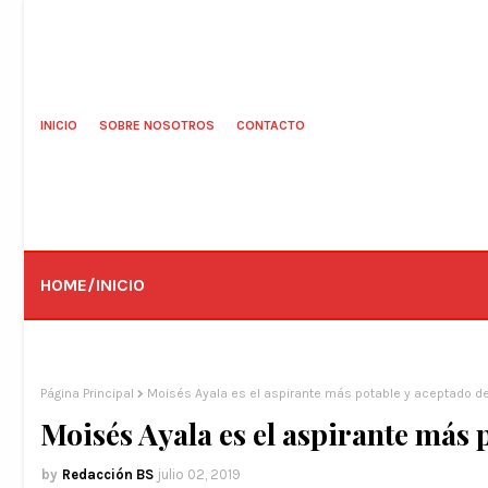
INICIO
SOBRE NOSOTROS
CONTACTO
HOME/INICIO
Página Principal
Moisés Ayala es el aspirante más potable y aceptado d
Moisés Ayala es el aspirante más
Redacción BS
julio 02, 2019